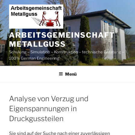
Zum
Inhalt
springen
ARBEITSGEMEINSCHAFT
METALLGUSS
Schulung – Simulation – Konstruktion – technische Beratung –
100% German Engineering
Menü
Analyse von Verzug und
Eigenspannungen in
Druckgussteilen
Sie sind auf der Suche nach einer zuverlässigen