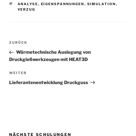
SCHLAGWÖRTER
ANALYSE
,
EIGENSPANNUNGEN
,
SIMULATION
,
VERZUG
Beitragsnavigation
Vorheriger
ZURÜCK
Beitrag
Wärmetechnische Auslegung von
Druckgießwerkzeugen mit HEAT3D
Nächster
WEITER
Beitrag
Lieferantenentwicklung Druckguss
NÄCHSTE SCHULUNGEN