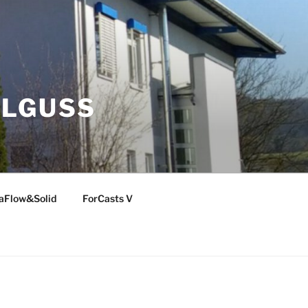
LLGUSS
aFlow&Solid
ForCasts V