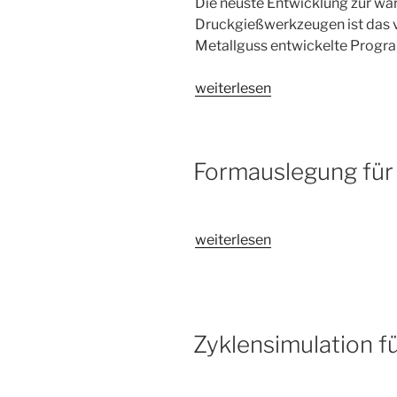
Die neuste Entwicklung zur w
Druckgießwerkzeugen ist das 
Metallguss entwickelte Prog
„Wärmetechnische
weiterlesen
Auslegung
von
Druckgießwerkzeugen
Formauslegung fü
mit
HEAT3D“
„Formauslegung
weiterlesen
für
Druckgießwerkzeuge“
Zyklensimulation 