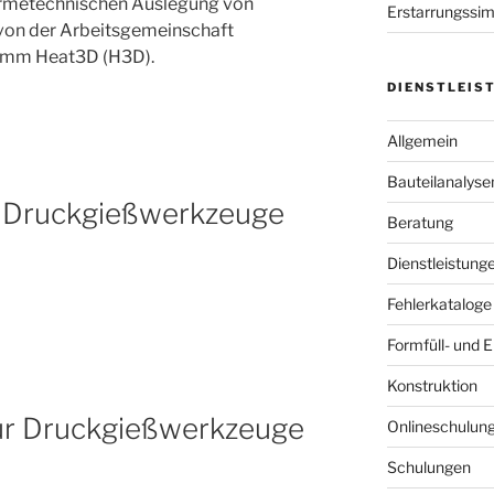
ärmetechnischen Auslegung von
Erstarrungssim
von der Arbeitsgemeinschaft
ramm Heat3D (H3D).
DIENSTLEIS
Allgemein
Bauteilanalyse
r Druckgießwerkzeuge
Beratung
Dienstleistung
Fehlerkataloge
Formfüll- und 
Konstruktion
für Druckgießwerkzeuge
Onlineschulun
Schulungen