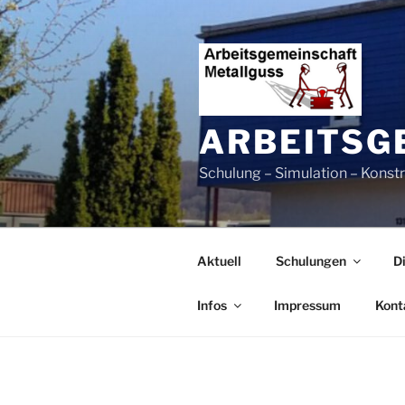
Zum
Inhalt
springen
ARBEITSG
Schulung – Simulation – Konst
Aktuell
Schulungen
D
Infos
Impressum
Kont