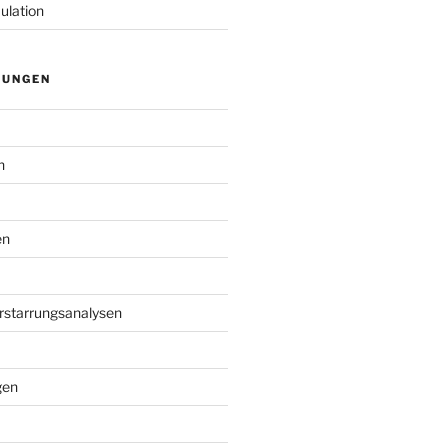
ulation
TUNGEN
n
en
Erstarrungsanalysen
gen