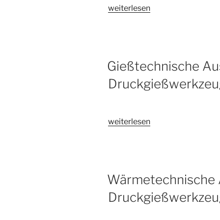
„Zyklensimulation
weiterlesen
für
Druckgießwerkzeuge“
Gießtechnische Au
Druckgießwerkzeu
„Gießtechnische
weiterlesen
Auslegung
für
Druckgießwerkzeuge“
Wärmetechnische 
Druckgießwerkzeu