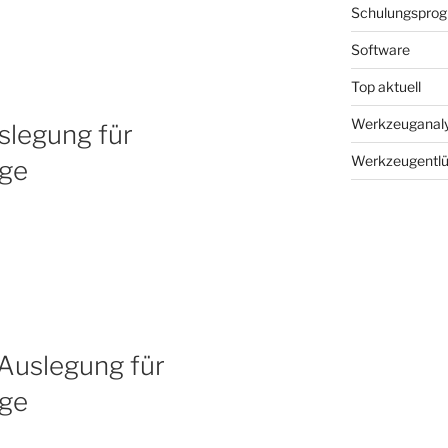
Schulungspro
Software
Top aktuell
Werkzeuganal
slegung für
Werkzeugentlü
ge
Auslegung für
ge