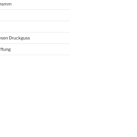
gramm
ysen Druckguss
ftung