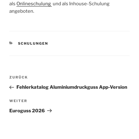
als
Onlineschulung
und als Inhouse-Schulung
angeboten.
KATEGORIEN
SCHULUNGEN
Beitragsnavigation
Vorheriger
ZURÜCK
Beitrag
Fehlerkatalog Aluminiumdruckguss App-Version
Nächster
WEITER
Beitrag
Euroguss 2026