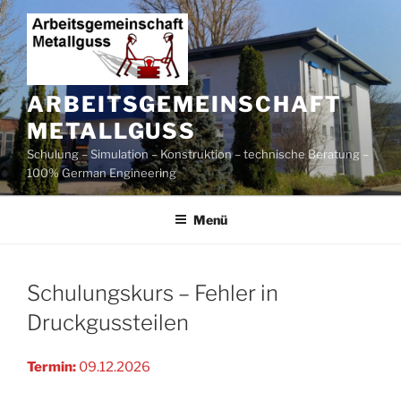
Zum
Inhalt
springen
ARBEITSGEMEINSCHAFT
METALLGUSS
Schulung – Simulation – Konstruktion – technische Beratung –
100% German Engineering
Menü
Schulungskurs – Fehler in
Druckgussteilen
Termin:
09.12.2026