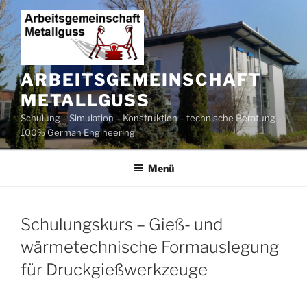
Zum
Inhalt
springen
ARBEITSGEMEINSCHAFT
METALLGUSS
Schulung – Simulation – Konstruktion – technische Beratung –
100% German Engineering
Menü
Schulungskurs – Gieß- und
wärmetechnische Formauslegung
für Druckgießwerkzeuge