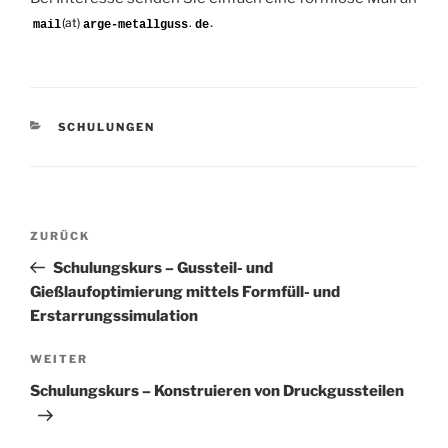
.
(at)
.
KATEGORIEN
SCHULUNGEN
Beitragsnavigation
Vorheriger
ZURÜCK
Beitrag
Schulungskurs – Gussteil- und
Gießlaufoptimierung mittels Formfüll- und
Erstarrungssimulation
Nächster
WEITER
Beitrag
Schulungskurs – Konstruieren von Druckgussteilen