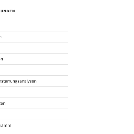
TUNGEN
n
en
Erstarrungsanalysen
gen
gramm