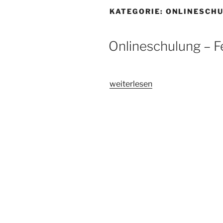
KATEGORIE:
ONLINESCH
Onlineschulung – F
„Onlineschulung
weiterlesen
–
Fehler
in
Druckgussteilen“