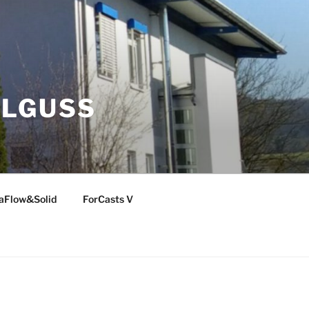
LLGUSS
aFlow&Solid
ForCasts V