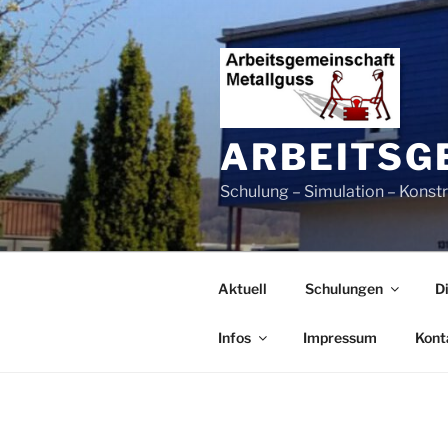
Zum
Inhalt
springen
ARBEITSG
Schulung – Simulation – Konst
Aktuell
Schulungen
D
Infos
Impressum
Kont