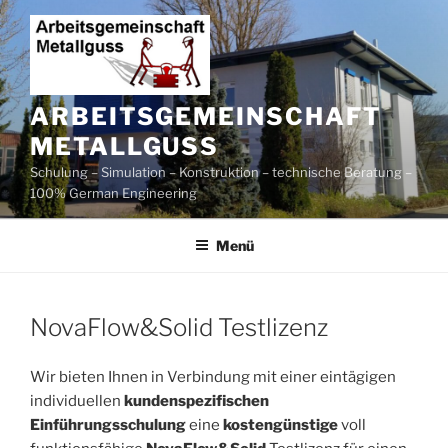
Zum
Inhalt
springen
ARBEITSGEMEINSCHAFT
METALLGUSS
Schulung – Simulation – Konstruktion – technische Beratung –
100% German Engineering
Menü
NovaFlow&Solid Testlizenz
Wir bieten Ihnen in Verbindung mit einer eintägigen
individuellen
kundenspezifischen
Einführungsschulung
eine
kostengünstige
voll