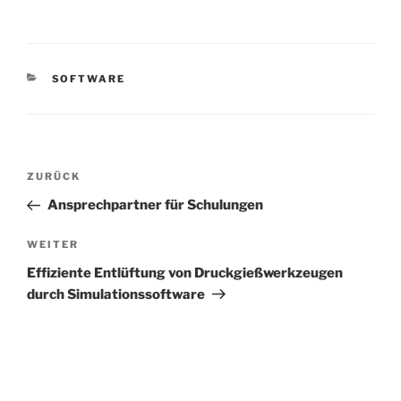
KATEGORIEN
SOFTWARE
Beitragsnavigation
Vorheriger
ZURÜCK
Beitrag
Ansprechpartner für Schulungen
Nächster
WEITER
Beitrag
Effiziente Entlüftung von Druckgießwerkzeugen
durch Simulationssoftware