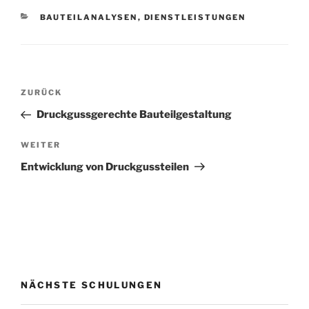
KATEGORIEN
BAUTEILANALYSEN
,
DIENSTLEISTUNGEN
Beitragsnavigation
Vorheriger
ZURÜCK
Beitrag
Druckgussgerechte Bauteilgestaltung
Nächster
WEITER
Beitrag
Entwicklung von Druckgussteilen
NÄCHSTE SCHULUNGEN