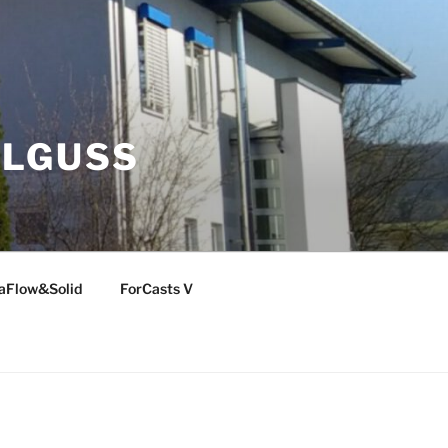
LLGUSS
aFlow&Solid
ForCasts V