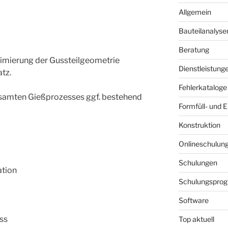
Allgemein
Bauteilanalyse
Beratung
imierung der Gussteilgeometrie
Dienstleistung
tz.
Fehlerkataloge
samten Gießprozesses ggf. bestehend
Formfüll- und 
Konstruktion
Onlineschulun
Schulungen
ation
Schulungspro
Software
ss
Top aktuell