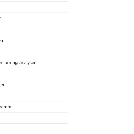
n
en
Erstarrungsanalysen
gen
gramm