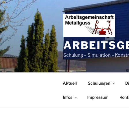
Zum
Inhalt
springen
ARBEITSG
Schulung – Simulation – Konst
Aktuell
Schulungen
D
Infos
Impressum
Kont